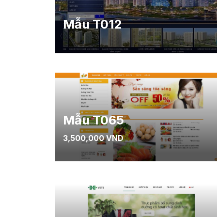
Mẫu T012
Mẫu T065
3,500,000 VND