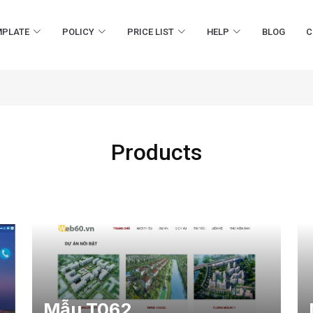
MPLATE
POLICY
PRICE LIST
HELP
BLOG
C
Products
Mẫu T062