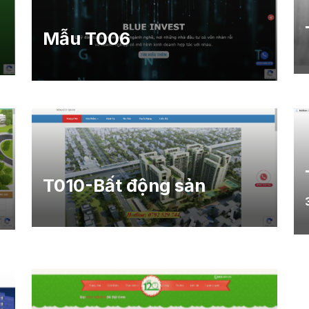
Mẫu T006
T010-Bất động sản