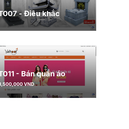
T007 - Điêu khắc
T011 - Bán quần áo
3,500,000 VND