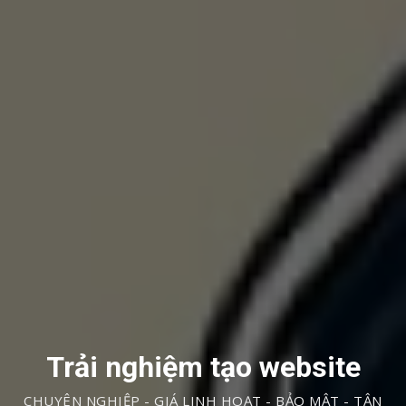
Trải nghiệm tạo website
CHUYÊN NGHIỆP - GIÁ LINH HOẠT - BẢO MẬT - TẬN