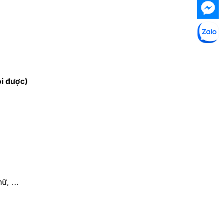
i được)
hữ, …