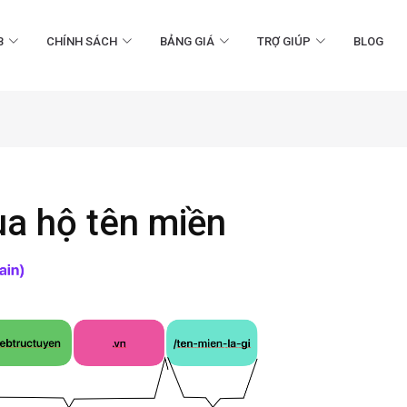
B
CHÍNH SÁCH
BẢNG GIÁ
TRỢ GIÚP
BLOG
ua hộ tên miền