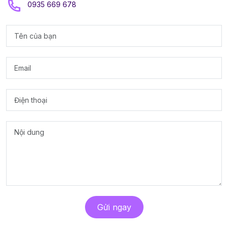
0935 669 678
Gửi ngay