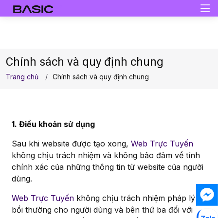
Chính sách và quy định chung
Trang chủ
Chính sách và quy định chung
1. Điều khoản sử dụng
Sau khi website được tạo xong,
Web Trực Tuyến
không chịu trách nhiệm và không bảo đảm về tính
chính xác của những thông tin từ website của người
dùng.
Web Trực Tuyến
không chịu trách nhiệm pháp lý và
bồi thường cho người dùng và bên thứ ba đối với