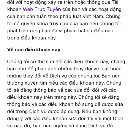
đối với hoạt động xảy ra trên hoặc thông qua Tài
khoản
Web Trực Tuyến
của bạn và các hoạt động
của bạn cần tuân theo pháp luật Việt Nam. Chúng
tôi có quyền khóa truy cập của bạn nếu chúng tôi
phát hiện rằng bạn đã vi phạm bất cứ điều nào
trong điều khoản này
Về các điều khoản này
Chúng tôi có thể sửa đổi các điều khoản này, chẳng
hạn như để phản ánh những thay đổi về luật hoặc
những thay đổi về Dịch vụ của chúng tôi. Bạn nên
thường xuyên tìm hiểu các điều khoản này. Chúng
tôi sẽ đăng thông báo về các sửa đổi đối với các
điều khoản này trên trang này. Chúng tôi sẽ đăng
thông báo về các điều khoản bổ sung đã được sửa
đổi trong Dịch vụ được áp dụng. Nếu bạn không
đồng ý với các điều khoản sửa đổi đối với một Dịch
vụ nào đó, bạn nên ngừng sử dụng Dịch vụ đó.