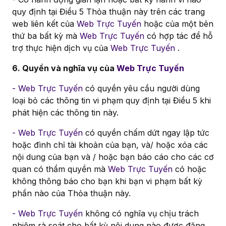
quy định tại Điều 5 Thỏa thuận này trên các trang
web liên kết của
Web Trực Tuyến
hoặc của một bên
thứ ba bất kỳ mà
Web Trực Tuyến
có hợp tác để hỗ
trợ thực hiện dịch vụ của
Web Trực Tuyến
.
6. Quyền và nghĩa vụ của
Web Trực Tuyến
- Web Trực Tuyến
có quyền yêu cầu người dùng
loại bỏ các thông tin vi phạm quy định tại Điều 5 khi
phát hiện các thông tin này.
- Web Trực Tuyến
có quyền chấm dứt ngay lập tức
hoặc đình chỉ tài khoản của bạn, và/ hoặc xóa các
nội dung của bạn và / hoặc bạn báo cáo cho các cơ
quan có thẩm quyền mà
Web Trực Tuyến
có hoặc
không thông báo cho bạn khi bạn vi phạm bất kỳ
phần nào của Thỏa thuận này.
- Web Trực Tuyến
không có nghĩa vụ chịu trách
nhiệm rà soát cho bất kỳ nội dung nào được đăng