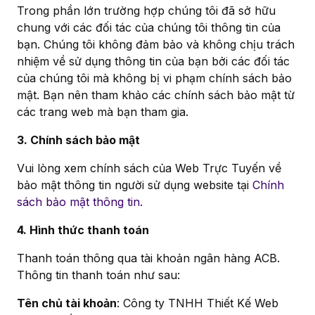
Trong phần lớn trường hợp chúng tôi đã sở hữu
chung với các đối tác của chúng tôi thông tin của
bạn. Chúng tôi không đảm bảo và không chịu trách
nhiệm về sử dụng thông tin của bạn bởi các đối tác
của chúng tôi mà không bị vi phạm chính sách bảo
mật. Bạn nên tham khảo các chính sách bảo mật từ
các trang web mà bạn tham gia.
3. Chính sách bảo mật
Vui lòng xem chính sách của Web Trực Tuyến về
bảo mật thông tin người sử dụng website tại
Chính
sách bảo mật thông tin.
4. Hình thức thanh toán
Thanh toán thông qua tài khoản ngân hàng ACB.
Thông tin thanh toán như sau:
Tên chủ tài khoản
: Công ty TNHH Thiết Kế Web