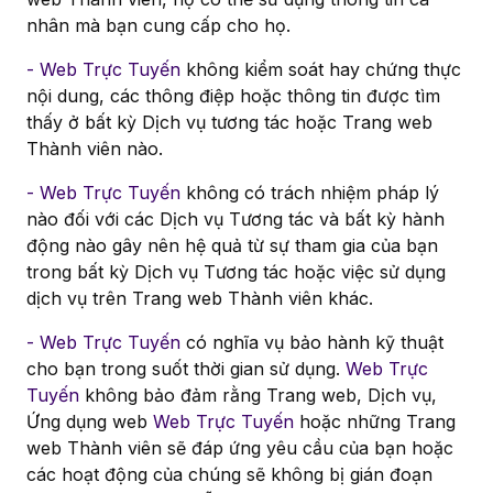
nhân mà bạn cung cấp cho họ.
- Web Trực Tuyến
không kiểm soát hay chứng thực
nội dung, các thông điệp hoặc thông tin được tìm
thấy ở bất kỳ Dịch vụ tương tác hoặc Trang web
Thành viên nào.
- Web Trực Tuyến
không có trách nhiệm pháp lý
nào đối với các Dịch vụ Tương tác và bất kỳ hành
động nào gây nên hệ quả từ sự tham gia của bạn
trong bất kỳ Dịch vụ Tương tác hoặc việc sử dụng
dịch vụ trên Trang web Thành viên khác.
- Web Trực Tuyến
có nghĩa vụ bảo hành kỹ thuật
cho bạn trong suốt thời gian sử dụng.
Web Trực
Tuyến
không bảo đảm rằng Trang web, Dịch vụ,
Ứng dụng web
Web Trực Tuyến
hoặc những Trang
web Thành viên sẽ đáp ứng yêu cầu của bạn hoặc
các hoạt động của chúng sẽ không bị gián đoạn